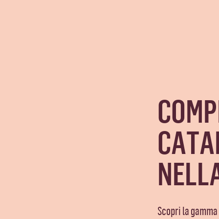
COMPI
CATA
NELLA
Scopri la gamma d