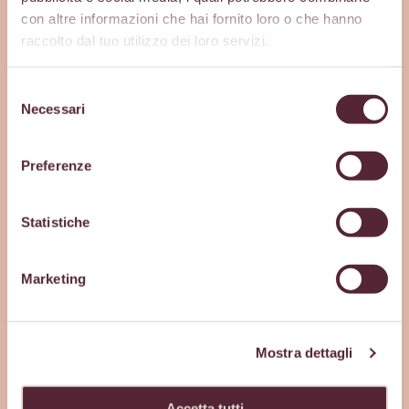
con altre informazioni che hai fornito loro o che hanno
raccolto dal tuo utilizzo dei loro servizi.
Your profession*
Selezione
I am a (Wholesaler, Restaurateur, Other)
Necessari
del
consenso
Preferenze
Business name*
Statistiche
Marketing
Nation*
Mostra dettagli
City*
Accetta tutti