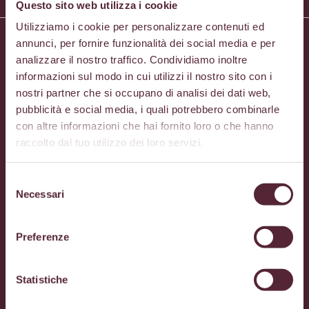
Questo sito web utilizza i cookie
Utilizziamo i cookie per personalizzare contenuti ed
annunci, per fornire funzionalità dei social media e per
analizzare il nostro traffico. Condividiamo inoltre
informazioni sul modo in cui utilizzi il nostro sito con i
nostri partner che si occupano di analisi dei dati web,
pubblicità e social media, i quali potrebbero combinarle
con altre informazioni che hai fornito loro o che hanno
raccolto dal tuo utilizzo dei loro servizi.
COOPERATIVA ITALIANA CATERING
Selezione
Necessari
del
Via Rivoltana, 35 20096 Pioltello – Milano
consenso
Preferenze
+39 02 26920130
info@coopitcatering.com
Statistiche